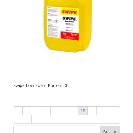
Swipe Low Foam Porrón 20L
←
1
2
3
…
15
16
17
18
19
20
21
22
→
Buscar