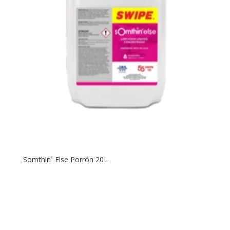
Somthin´ Else Porrón 20L