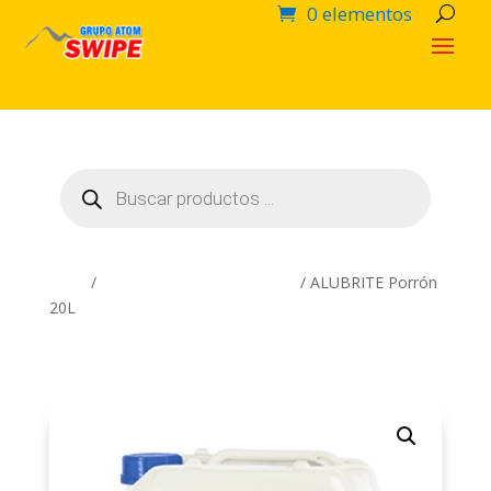
0 elementos
Búsqueda
de
productos
Inicio
/
Productos Químicos SWIPE
/ ALUBRITE Porrón
20L