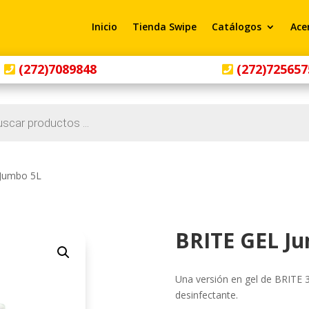
Inicio
Tienda Swipe
Catálogos
Ace
(272)7089848
(272)725657
 Jumbo 5L
BRITE GEL J
Una versión en gel de BRITE 
desinfectante.