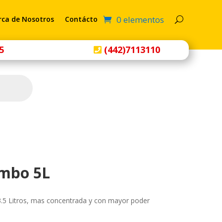
0 elementos
rca de Nosotros
Contácto
5
(442)7113110
umbo 5L
3.5 Litros, mas concentrada y con mayor poder