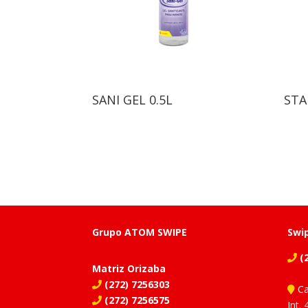
SANI GEL 0.5L
STA
Grupo ATOM SWIPE
Swi
(2
Matriz Orizaba
(272) 7256303
Ca
(272) 7256575
Int. 