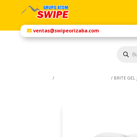
ventas@swipeorizaba.com
Búsqueda
de
productos
Inicio
/
Productos Químicos SWIPE
/ BRITE GEL