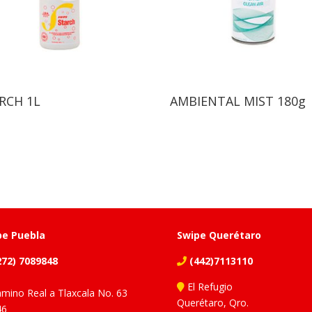
RCH 1L
AMBIENTAL MIST 180g
pe Puebla
Swipe Querétaro
72) 7089848
(442)7113110
El Refugio
mino Real a Tlaxcala No. 63
Querétaro, Qro.
46