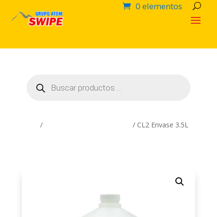
0 elementos
Búsqueda
de
productos
Inicio
/
Productos Químicos SWIPE
/ CL2 Envase 3.5L