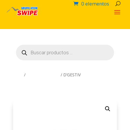
0 elementos
Búsqueda
de
productos
Inicio
/
NaturCare Health
/ D’GESTIV