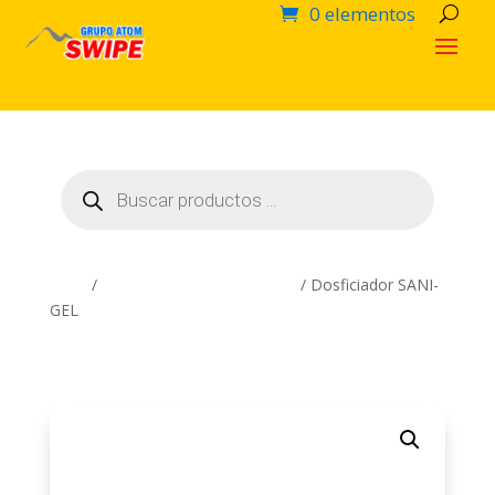
0 elementos
Búsqueda
de
productos
Inicio
/
Artículos Complementarios
/ Dosficiador SANI-
GEL