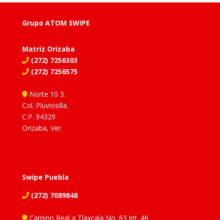
Grupo ATOM SWIPE
Matriz Orizaba
(272) 7256303
(272) 7256575
Norte 10 3.
Col. Pluviosilla.
C.P. 94329
Orizaba, Ver.
Swipe Puebla
(272) 7089848
Camino Real a Tlaxcala No. 63 Int. 46