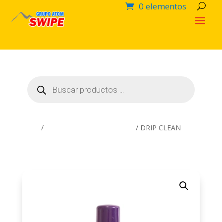
0 elementos
Búsqueda
de
productos
Inicio
/
Productos Químicos SWIPE
/ DRIP CLEAN