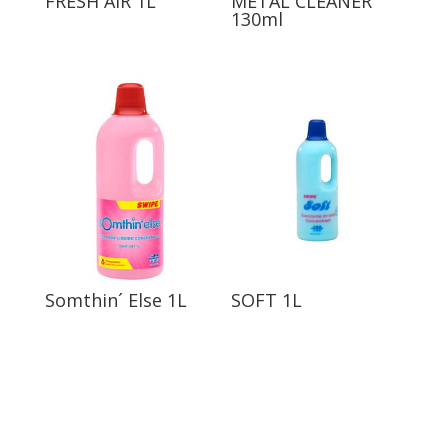
FRESH AIR 1L
METAL CLEANER
130ml
Somthin´ Else 1L
SOFT 1L