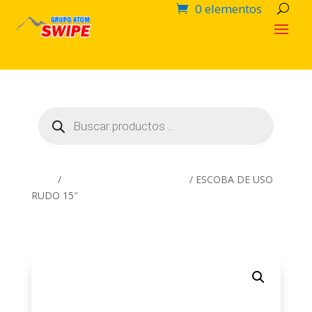
0 elementos
Búsqueda
de
productos
Inicio
/
Artículos Complementarios
/ ESCOBA DE USO
RUDO 15″