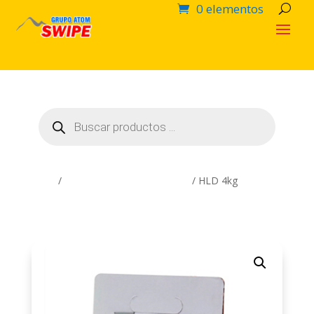
0 elementos
Búsqueda
de
productos
Inicio
/
Productos Químicos SWIPE
/ HLD 4kg