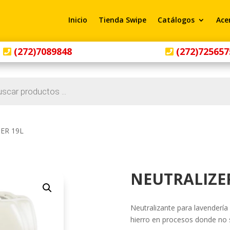
Inicio
Tienda Swipe
Catálogos
Ace
(272)7089848
(272)725657
ER 19L
NEUTRALIZER
Neutralizante para lavendería
hierro en procesos donde no 