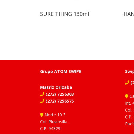
SURE THING 130ml
HAN
Grupo ATOM SWIPE
Swi
(2
Matriz Orizaba
(272) 7256303
Ca
(272) 7256575
Int. 
Col.
Norte 10 3.
C.P.
Col. Pluviosilla.
Pueb
C.P. 94329