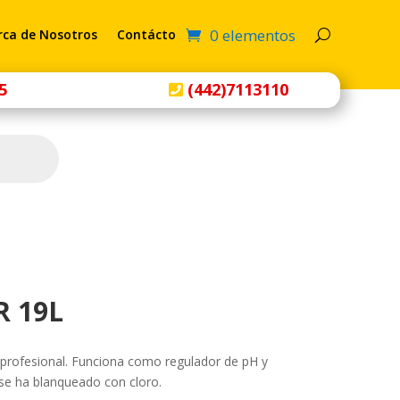
0 elementos
rca de Nosotros
Contácto
5
(442)7113110
 19L
 profesional. Funciona como regulador de pH y
se ha blanqueado con cloro.