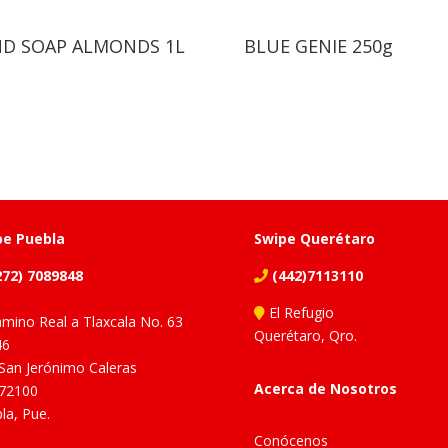
D SOAP ALMONDS 1L
BLUE GENIE 250g
pe Puebla
Swipe Querétaro
72) 7089848
(442)7113110
El Refugio
mino Real a Tlaxcala No. 63
Querétaro, Qro.
46
 San Jerónimo Caleras
Acerca de Nosotros
 72100
la, Pue.
Conócenos