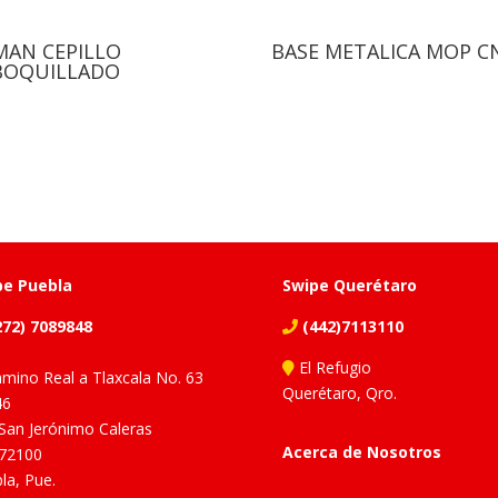
MAN CEPILLO
BASE METALICA MOP C
BOQUILLADO
pe Puebla
Swipe Querétaro
72) 7089848
(442)7113110
El Refugio
mino Real a Tlaxcala No. 63
Querétaro, Qro.
46
 San Jerónimo Caleras
Acerca de Nosotros
 72100
la, Pue.