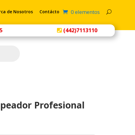
0 elementos
rca de Nosotros
Contácto
5
(442)7113110
peador Profesional