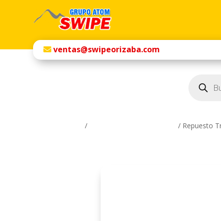
ventas@swipeorizaba.com
Búsqueda
de
productos
Inicio
/
Artículos Complementarios
/ Repuesto T