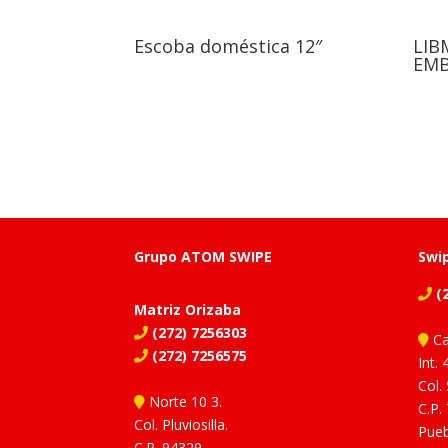
Escoba doméstica 12″
LIB
EM
Grupo ATOM SWIPE
Swi
(2
Matriz Orizaba
(272) 7256303
Ca
(272) 7256575
Int. 
Col.
Norte 10 3.
C.P.
Col. Pluviosilla.
Pueb
C.P. 94329