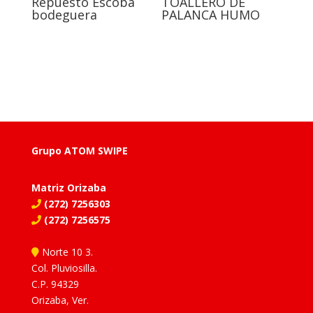
Repuesto Escoba
TOALLERO DE
bodeguera
PALANCA HUMO
Grupo ATOM SWIPE
Matriz Orizaba
(272) 7256303
(272) 7256575
Norte 10 3.
Col. Pluviosilla.
C.P. 94329
Orizaba, Ver.