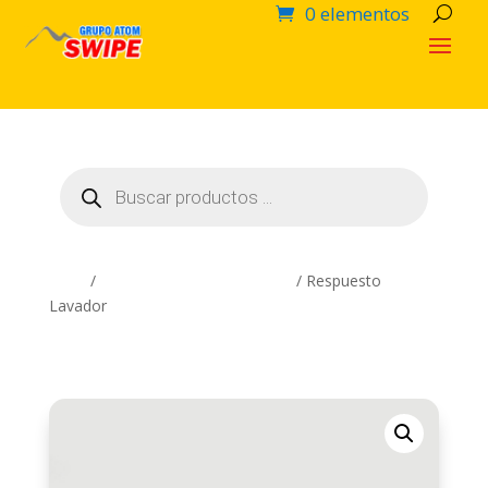
0 elementos
Búsqueda
de
productos
Inicio
/
Artículos Complementarios
/ Respuesto
Lavador