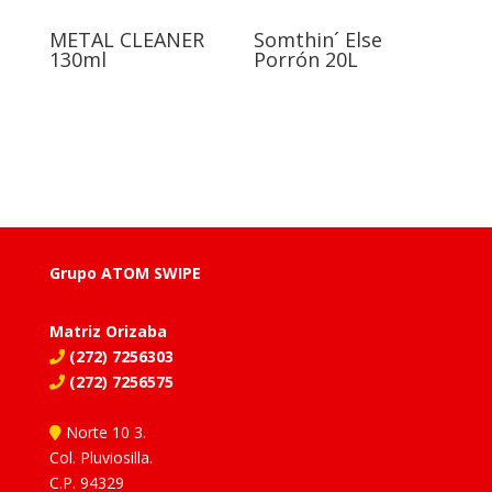
METAL CLEANER
Somthin´ Else
130ml
Porrón 20L
Grupo ATOM SWIPE
Matriz Orizaba
(272) 7256303
(272) 7256575
Norte 10 3.
Col. Pluviosilla.
C.P. 94329