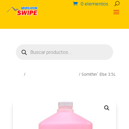
0 elementos
Búsqueda
de
productos
Inicio
/
Productos Químicos SWIPE
/ Somthin´ Else 3.5L