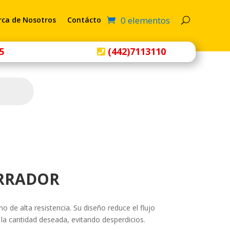
0 elementos
rca de Nosotros
Contácto
5
(442)7113110
RRADOR
no de alta resistencia. Su diseño reduce el flujo
e la cantidad deseada, evitando desperdicios.