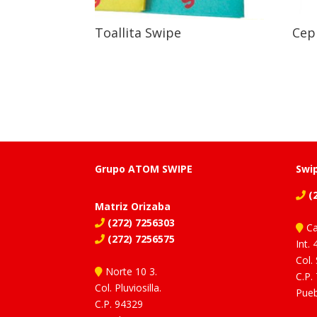
Toallita Swipe
Cep
Grupo ATOM SWIPE
Swi
(2
Matriz Orizaba
(272) 7256303
Ca
(272) 7256575
Int. 
Col.
Norte 10 3.
C.P.
Col. Pluviosilla.
Pueb
C.P. 94329