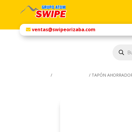
ventas@swipeorizaba.com
Búsqueda
de
productos
Inicio
/
Línea Institucional
/ TAPÓN AHORRADO