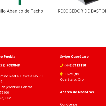
illo Abanico de Techo
RECOGEDOR DE BASTO
pe Puebla
Swipe Querétaro
72) 7089848
(442)7113110
El Refugio
mino Real a Tlaxcala No. 63
Querétaro, Qro.
46
 San Jerónimo Caleras
Acerca de Nosotros
 72100
la, Pue.
Conócenos