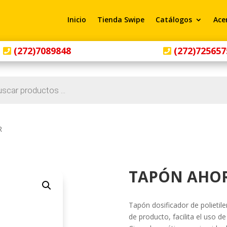
Inicio
Tienda Swipe
Catálogos
Ace
(272)7089848
(272)725657
R
TAPÓN AHO
Tapón dosificador de polietile
de producto, facilita el uso d