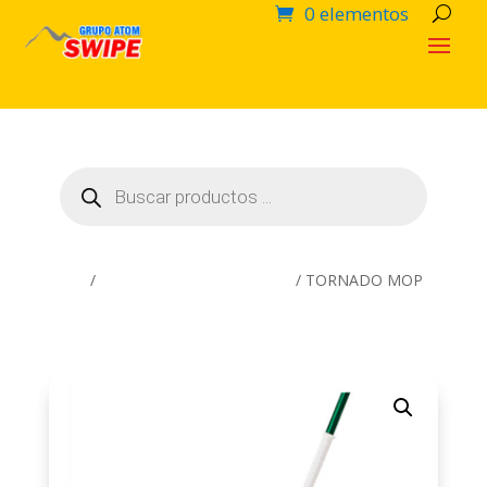
0 elementos
Búsqueda
de
productos
Inicio
/
Artículos Complementarios
/ TORNADO MOP