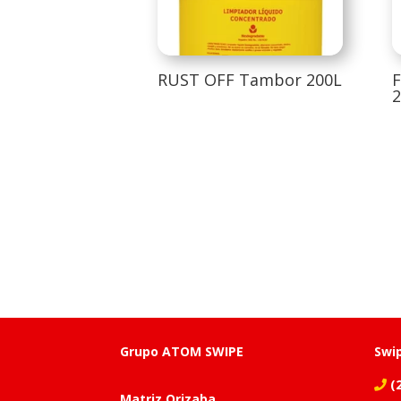
RUST OFF Tambor 200L
F
2
Grupo ATOM SWIPE
Swi
(2
Matriz Orizaba