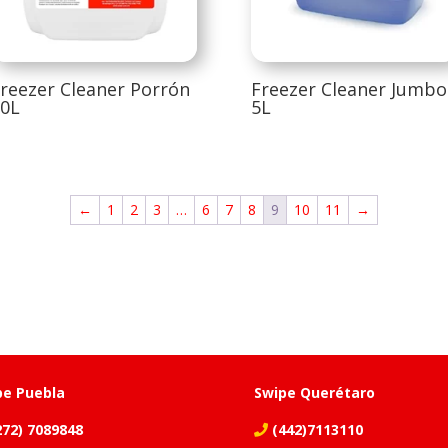
reezer Cleaner Porrón
Freezer Cleaner Jumbo
0L
5L
←
1
2
3
…
6
7
8
9
10
11
→
pe Puebla
Swipe Querétaro
72) 7089848
(442)7113110