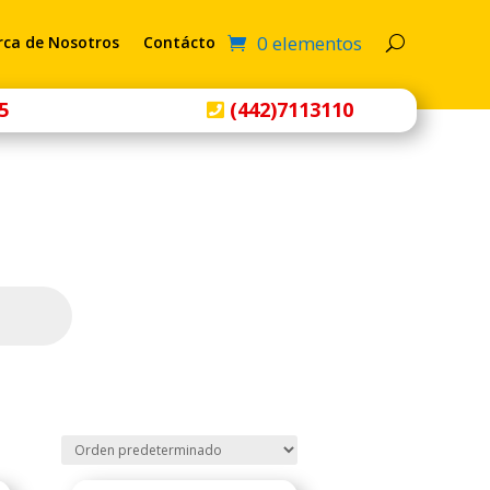
0 elementos
rca de Nosotros
Contácto
5
(442)7113110