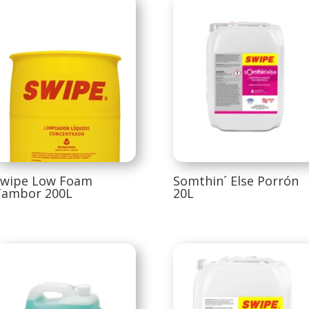
Swipe Low Foam
Somthin´ Else Porrón
Tambor 200L
20L