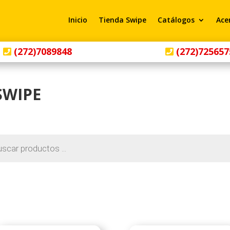
Inicio
Tienda Swipe
Catálogos
Ace
(272)7089848
(272)725657
SWIPE